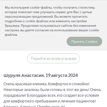
+7 (391) 296-03-73
Мы используем cookie-файлы, чтобы получить статистику,
Заказать звонок
которая помогает нам улучшать сервис для Вас с целью
персонализации предложений. Вы можете прочитать
подробнее о cookie-файлах или изменить настройки
браузера. Продолжая пользоваться сайтом без изменения
настроек, вы даёте согласие на использование ваших cookie-
Главная
Для пациентов
Отзывы
файлов.
ОТЗЫВЫ
Принять Cookies
Перейти ко всем отзывам
Шуруля Анастасия, 19 августа 2024
Очень красивая клиника. Комфортно и спокойно!
Некоторые анализы были готовы в этот же день! Очень
порадовали! Благодарю всех, кто создает все условия
для комфортного пребывания и лечения пациентов!
Клиника: Адрес ул. Октябрьская, 16