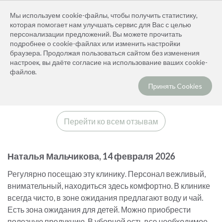
+7 (391) 296-03-73
Мы используем cookie-файлы, чтобы получить статистику,
Заказать звонок
которая помогает нам улучшать сервис для Вас с целью
персонализации предложений. Вы можете прочитать
подробнее о cookie-файлах или изменить настройки
браузера. Продолжая пользоваться сайтом без изменения
настроек, вы даёте согласие на использование ваших cookie-
Главная
Для пациентов
Отзывы
файлов.
ОТЗЫВЫ
Принять Cookies
Перейти ко всем отзывам
Наталья Мальчикова, 14 февраля 2026
Регулярно посещаю эту клинику. Персонал вежливый,
внимательный, находиться здесь комфортно. В клинике
всегда чисто, в зоне ожидания предлагают воду и чай.
Есть зона ожидания для детей. Можно приобрести
полезную продукцию. В уборной есть все необходимое